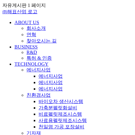
자유게시판 1 페이지
㈜해표산업 로고
ABOUT US
회사소개
연혁
찾아오시는 길
BUSINESS
R&D
특허 & 인증
TECHNOLOGY
에너지사업
에너지사업
에너지사업
에너지사업
친환경사업
바이오차 생산시스템
가축분펠릿화설비
비료펠릿제조시스템
사료용펠릿제조시스템
천일염 가공 포장설비
기자재