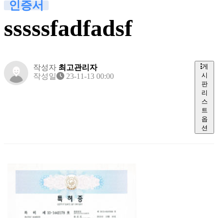
인증서
sssssfadfadsf
게
작성자
최고관리자
시
작성일
23-11-13 00:00
판
리
스
트
옵
션