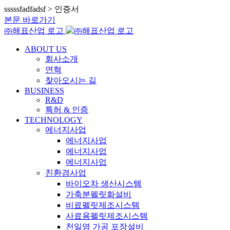
sssssfadfadsf > 인증서
본문 바로가기
㈜해표산업 로고
ABOUT US
회사소개
연혁
찾아오시는 길
BUSINESS
R&D
특허 & 인증
TECHNOLOGY
에너지사업
에너지사업
에너지사업
에너지사업
친환경사업
바이오차 생산시스템
가축분펠릿화설비
비료펠릿제조시스템
사료용펠릿제조시스템
천일염 가공 포장설비